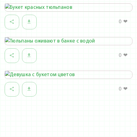
0
❤
0
❤
0
❤