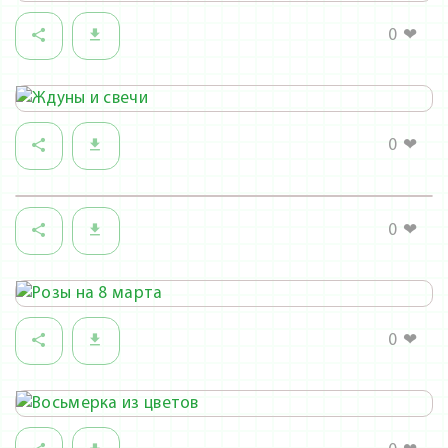
красивые картинки доступны бесплатно — их
легко скачать или поделиться ими онлайн через
0
❤
любимые мессенджеры и социальные сети.
Порадуйте дорогих людей ярким и
запоминающимся поздравлением в этот
0
❤
особенный день!
0
❤
0
❤