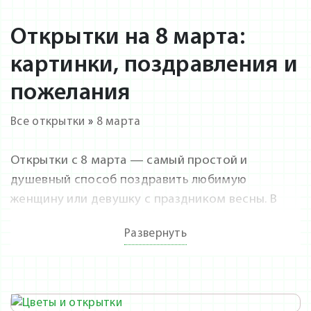
Открытки на 8 марта:
картинки, поздравления и
пожелания
Все открытки
»
8 марта
Открытки с 8 марта — самый простой и
душевный способ поздравить любимую
женщину или девушку с праздником весны. В
нашей коллекции представлены самые красивые
Развернуть
картинки с нежными цветами, яркими узорами и
тёплыми пожеланиями на любой вкус. Подборка
открыток включает лучшие варианты для
поздравления близких, коллег и подруг. Все