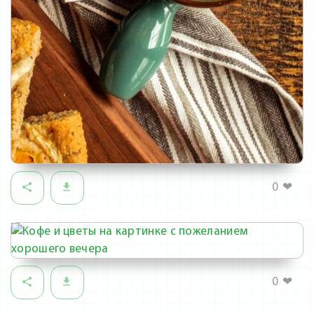
0
❤
0
❤