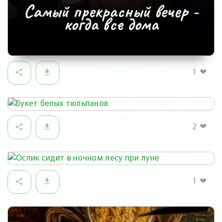
1
❤
2
❤
1
❤