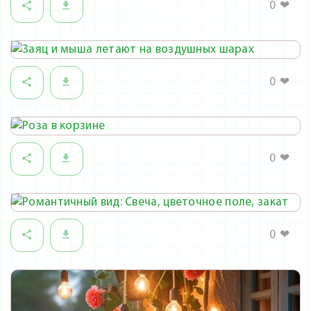
0
❤
0
❤
0
❤
0
❤