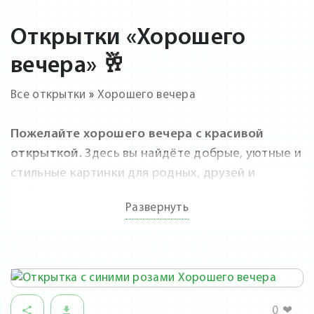
Открытки «Хорошего
вечера» 🥂
Все открытки
»
Хорошего вечера
Пожелайте хорошего вечера с красивой
открыткой.
Здесь вы найдёте добрые, уютные и
стильные картинки для родных, друзей и
любимых. Каждую открытку можно скачать
Развернуть
бесплатно и без регистрации. Делитесь теплом
и позитивом в мессенджерах и соцсетях. Новые
изображения — каждый день.
0
❤