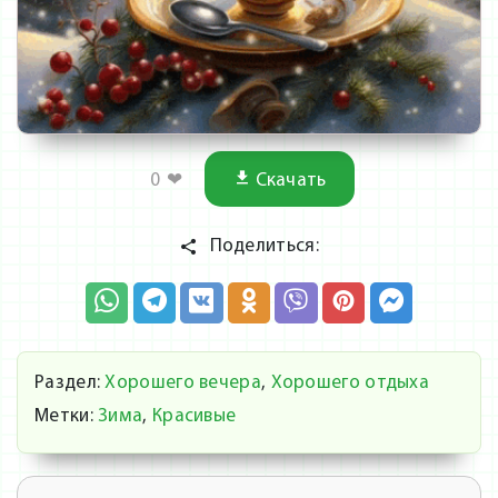
0
❤
Скачать
Поделиться:
Раздел:
Хорошего вечера
,
Хорошего отдыха
Метки:
Зима
,
Красивые