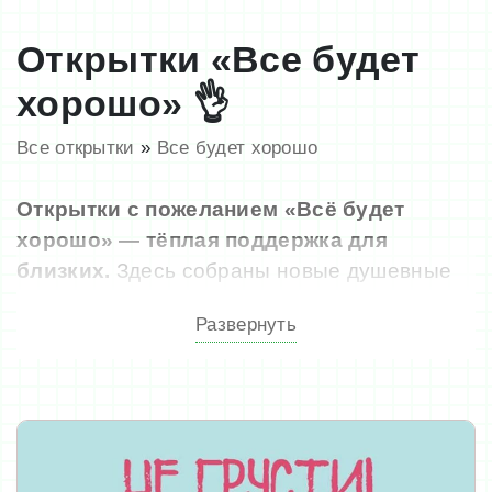
Открытки «Все будет
хорошо» 👌
Все открытки
»
Все будет хорошо
Открытки с пожеланием «Всё будет
хорошо» — тёплая поддержка для
близких.
Здесь собраны новые душевные
картинки, которые можно скачать бесплатно
Развернуть
и без регистрации. Поделитесь надеждой,
заботой и верой в лучшее — отправьте
открытку в мессенджере или соцсетях.
Коллекция обновляется ежедневно.