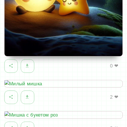
0
❤
2
❤