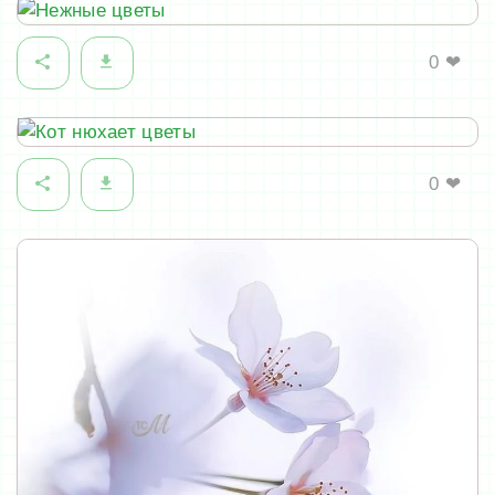
0
❤
0
❤