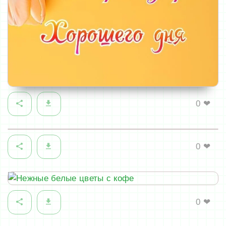
0
❤
0
❤
0
❤