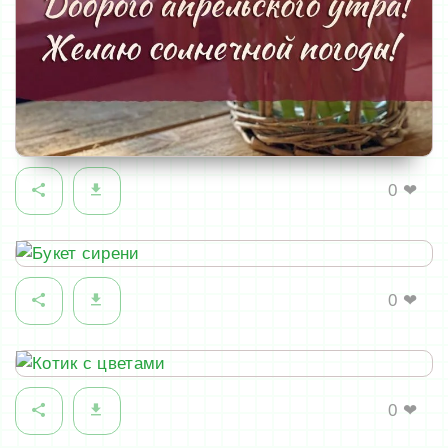
0
❤
0
❤
0
❤