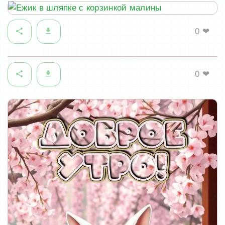
0
❤
0
❤