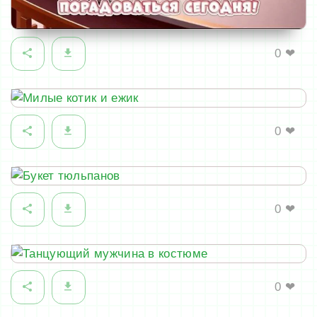
0
❤
0
❤
0
❤
0
❤