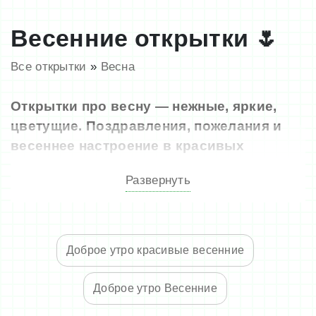
Весенние открытки 🌷
Все открытки
»
Весна
Открытки про весну — нежные, яркие,
цветущие. Поздравления, пожелания и
весеннее настроение в красивых
картинках.
Поделитесь пробуждением
Развернуть
природы и эмоциями с близкими. Все
изображения доступны для бесплатного
скачивания, без регистрации. Коллекция
обновляется.
Доброе утро красивые весенние
Доброе утро Весенние