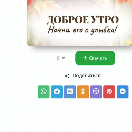
0
❤
Скачать
Поделиться: