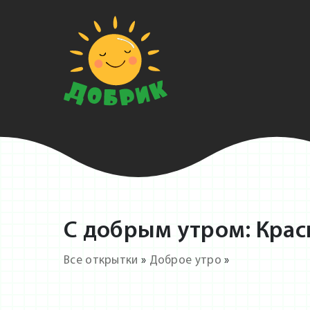
С добрым утром: Крас
Все открытки
»
Доброе утро
»