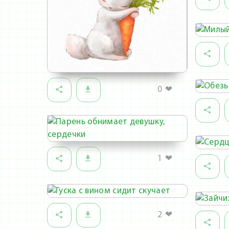
0
❤
1
❤
2
❤