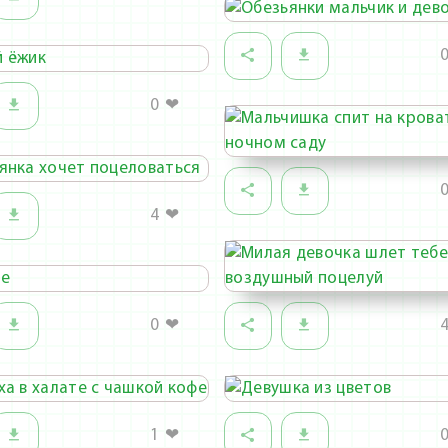
0
❤
4
❤
0
❤
1
❤