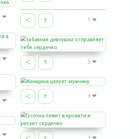
0
❤
1
❤
0
❤
3
❤
3
❤
4
❤
0
❤
3
❤