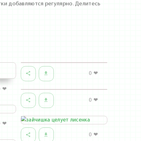
тки добавляются регулярно. Делитесь
0
❤
0
❤
0
❤
0
❤
0
❤