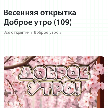
Весенняя открытка
Доброе утро (109)
Все открытки
»
Доброе утро
»