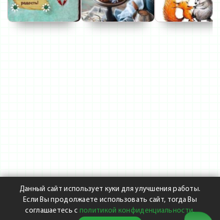
Данный сайт использует куки для улучшения работы.
Если Вы продолжаете использовать сайт, тогда Вы
соглашаетесь с
политикой конфиденциальности
.