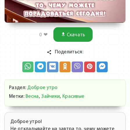
0
❤
Скачать
Поделиться:
Раздел:
Доброе утро
Метки:
Весна
,
Зайчики
,
Красивые
Доброе утро!
Не откладывайте на завтра то, чему можете