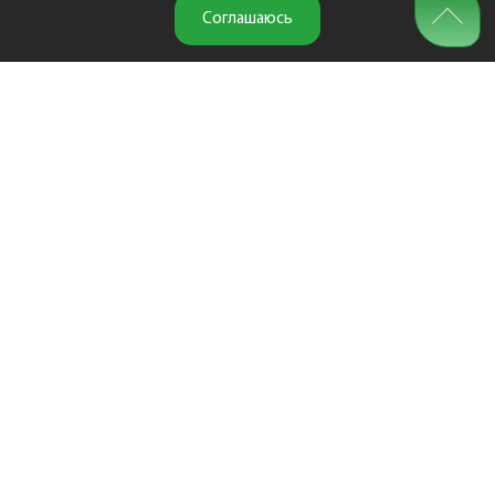
Соглашаюсь