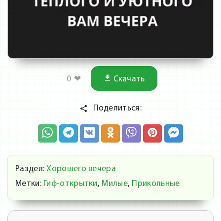
0
❤
Скачать
Поделиться:
Раздел:
Хорошего вечера
Метки:
Гиф-открытки
,
Милые
,
Прикольные