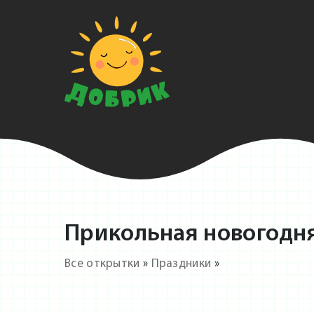
Прикольная новогодня
Все открытки
»
Праздники
»