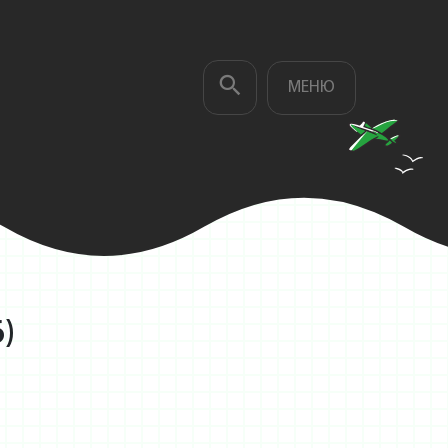
МЕНЮ
)