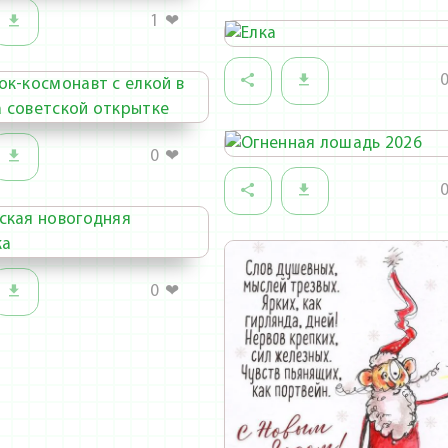
1
❤
0
❤
0
❤