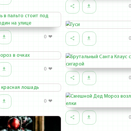
0
❤
0
❤
0
❤