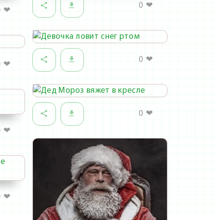
0
❤
0
❤
0
❤
0
❤
0
❤
0
❤
0
❤