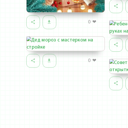
0
❤
0
❤