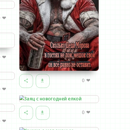
0
❤
0
❤
0
❤
0
❤
0
❤
0
❤