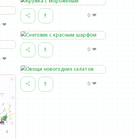
0
❤
0
❤
0
❤
0
❤
0
❤