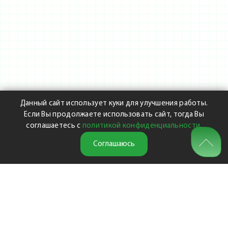
Данный сайт использует куки для улучшения работы.
Если Вы продолжаете использовать сайт, тогда Вы
соглашаетесь с
политикой конфиденциальности
.
Соглашаюсь