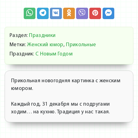
Раздел:
Праздники
Метки:
Женский юмор
,
Прикольные
Праздник:
С Новым Годом
Прикольная новогодняя картинка с женским
юмором.
Каждый год, 31 декабря мы с подругами
ходим… на кухню. Традиция у нас такая.