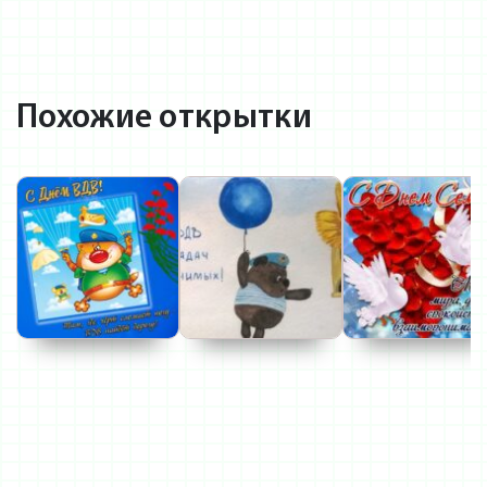
Похожие открытки