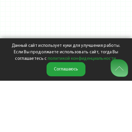
Данный сайт использует куки для улучшения работы.
Если Вы продолжаете использовать сайт, тогда Вы
соглашаетесь с
политикой конфиденциальности
.
Соглашаюсь