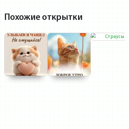
Похожие открытки