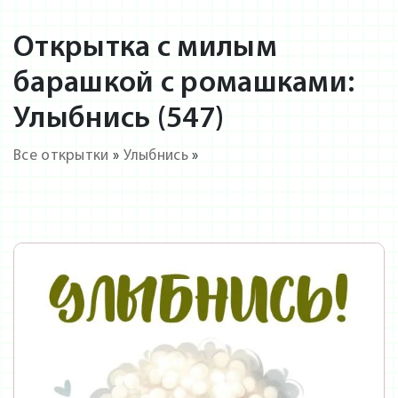
Открытка с милым
барашкой с ромашками:
Улыбнись (547)
Все открытки
»
Улыбнись
»