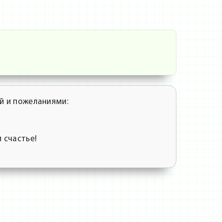
й и пожеланиями:
 счастье!