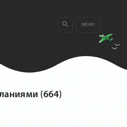
МЕНЮ
ланиями (664)