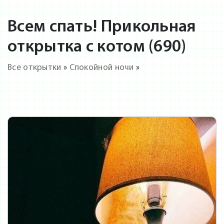
Всем спать! Прикольная
открытка с котом (690)
Все открытки
»
Спокойной ночи
»