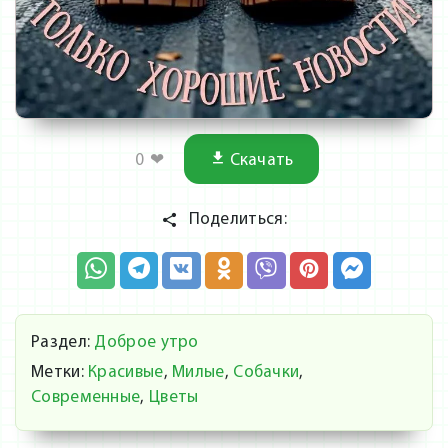
0
❤
Скачать
Поделиться:
Раздел:
Доброе утро
Метки:
Красивые
,
Милые
,
Собачки
,
Современные
,
Цветы