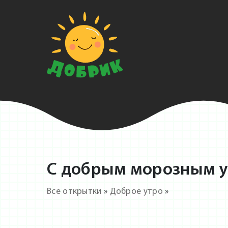
С добрым морозным ут
Все открытки
»
Доброе утро
»