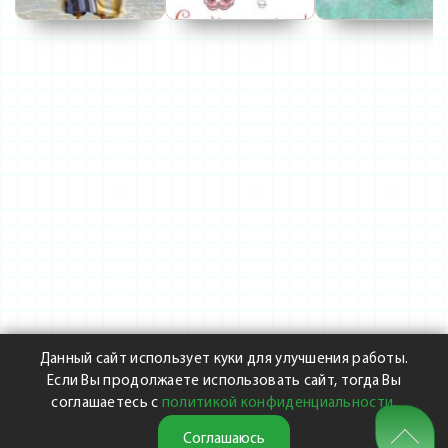
Данный сайт использует куки для улучшения работы.
Если Вы продолжаете использовать сайт, тогда Вы
соглашаетесь с
политикой конфиденциальности
.
Соглашаюсь