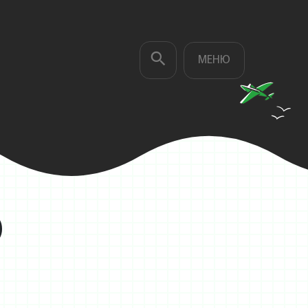
МЕНЮ
)