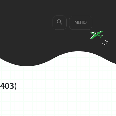
МЕНЮ
403)