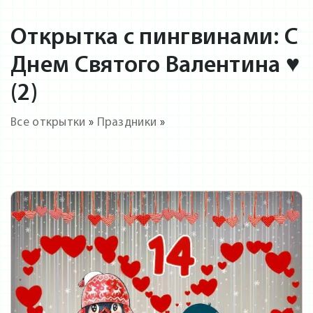
Открытка с пингвинами: С
Днем Святого Валентина ♥️
(2)
Все открытки
»
Праздники
»