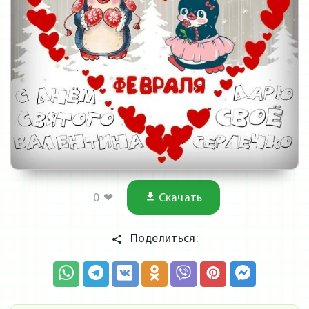
0
❤
Скачать
Поделиться: