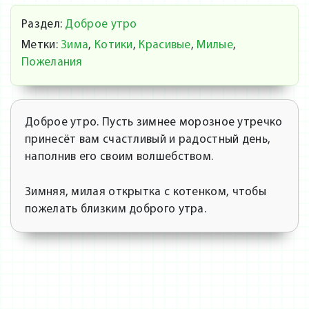
Раздел:
Доброе утро
Метки:
Зима
,
Котики
,
Красивые
,
Милые
,
Пожелания
Доброе утро. Пусть зимнее морозное утречко
принесёт вам счастливый и радостный день,
наполнив его своим волшебством.
Зимняя, милая открытка с котенком, чтобы
пожелать близким доброго утра.