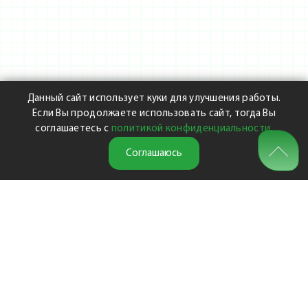
Данный сайт использует куки для улучшения работы.
Если Вы продолжаете использовать сайт, тогда Вы
соглашаетесь с
политикой конфиденциальности
.
Соглашаюсь