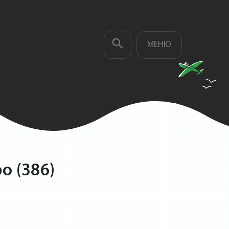
МЕНЮ
о (386)