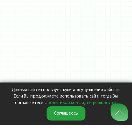
Данный сайт использует куки для улучшения работы.
Если Вы продолжаете использовать сайт, тогда Вы
соглашаетесь с
политикой конфиденциальности
.
Соглашаюсь