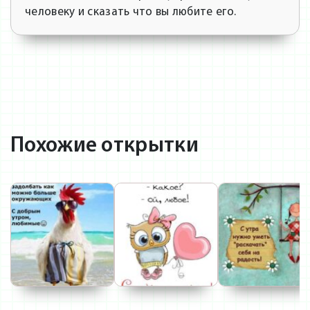
человеку и сказать что вы любите его.
Похожие открытки