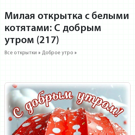
Милая открытка с белыми
котятами: С добрым
утром (217)
Все открытки
»
Доброе утро
»