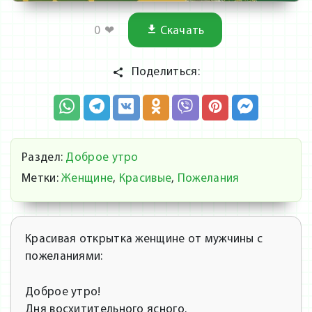
0
❤
Скачать
Поделиться:
Раздел:
Доброе утро
Метки:
Женщине
,
Красивые
,
Пожелания
Красивая открытка женщине от мужчины с
пожеланиями:
Доброе утро!
Дня восхитительного ясного.