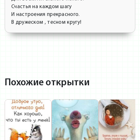
Счастья на каждом шагу
И настроения прекрасного.
В дружеском , тесном кругу!
Похожие открытки