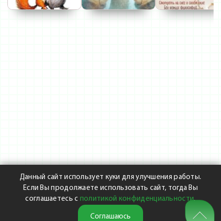
Данный сайт использует куки для улучшения работы.
Если Вы продолжаете использовать сайт, тогда Вы
соглашаетесь с
политикой конфиденциальности
.
Соглашаюсь