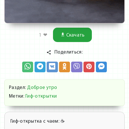
1
❤
Скачать
Поделиться:
Раздел:
Доброе утро
Метки:
Гиф-открытки
Гиф-открытка с чаем: ☕️