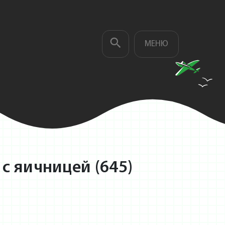
МЕНЮ
с яичницей (645)