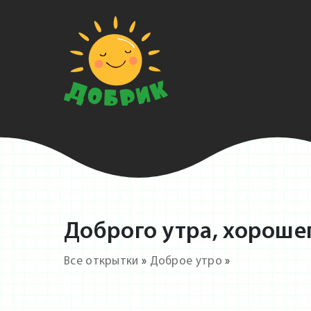
Доброго утра, хорошег
Все открытки
»
Доброе утро
»