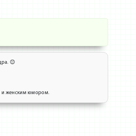
дра. 😊
м и женским юмором.