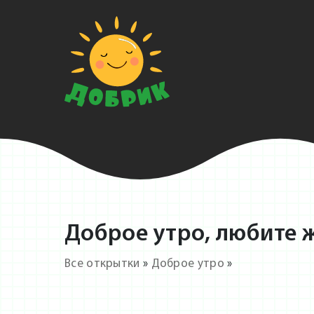
Доброе утро, любите ж
Все открытки
»
Доброе утро
»