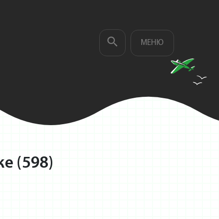
МЕНЮ
е (598)