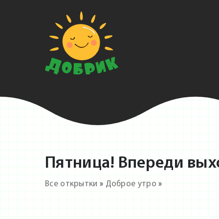
Пятница! Впереди вых
Все открытки
»
Доброе утро
»