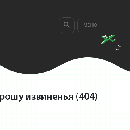
МЕНЮ
рошу извиненья (404)