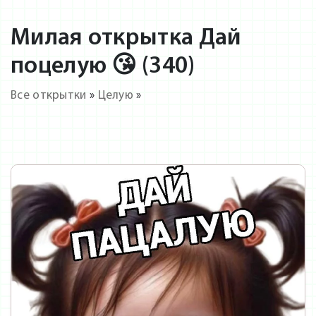
Милая открытка Дай
поцелую 😘 (340)
Все открытки
»
Целую
»