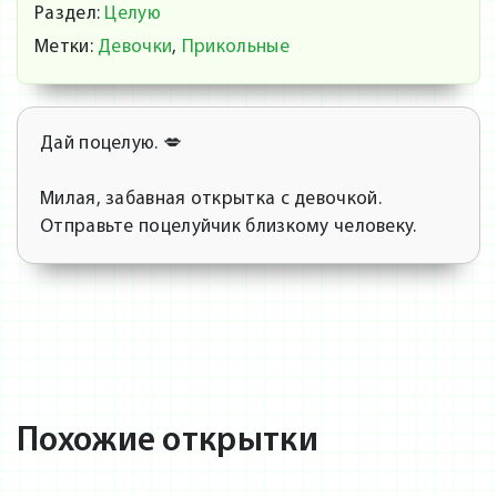
Раздел:
Целую
Метки:
Девочки
,
Прикольные
Дай поцелую. 💋
Милая, забавная открытка с девочкой.
Отправьте поцелуйчик близкому человеку.
Похожие открытки