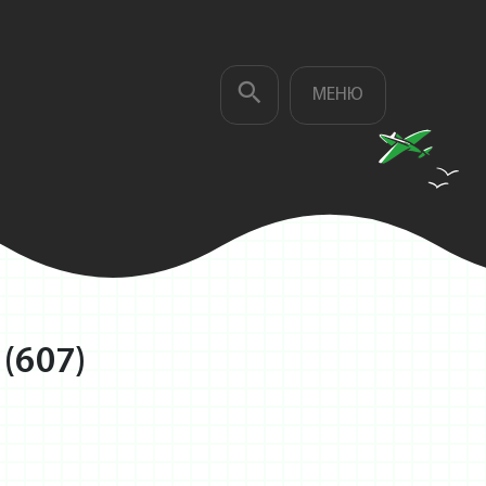
МЕНЮ
(607)