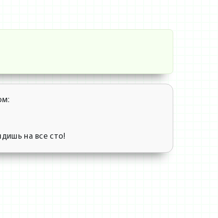
ом:
ядишь на все сто!